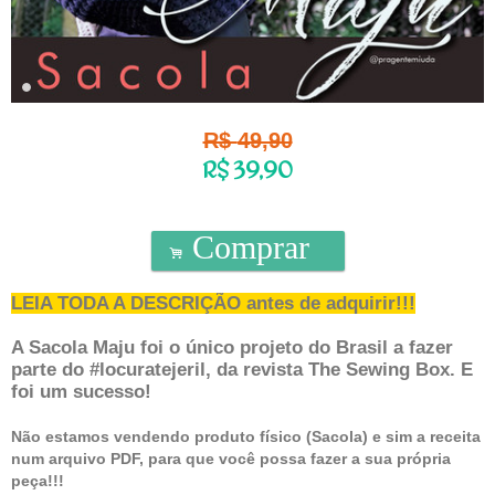
R$
49,90
R$
39,90
Comprar
.
LEIA TODA A DESCRIÇÃO antes de adquirir!!!
A Sacola Maju foi o único projeto do Brasil a fazer
parte do #locuratejeril, da revista The Sewing Box. E
foi um sucesso!
Não estamos vendendo produto físico (Sacola) e sim a
receita
num arquivo PDF, para que você possa fazer a sua própria
peça!!!