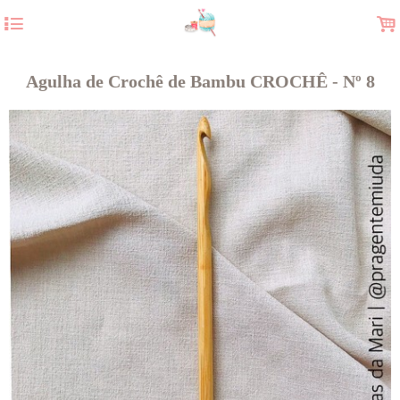
4
.
Agulha de Crochê de Bambu CROCHÊ - Nº 8