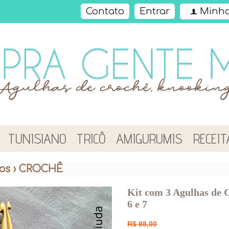
Contato
Entrar
Minha
f
TUNISIANO
TRICÔ
AMIGURUMIS
RECEIT
os
›
CROCHÊ
Kit com 3 Agulhas de C
6 e 7
R$
98,00