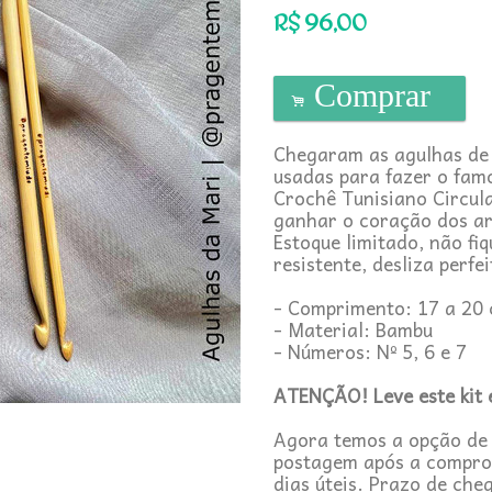
R$
96,00
Comprar
.
Chegaram as agulhas de
usadas para fazer o fam
Crochê Tunisiano Circul
ganhar o coração dos art
Estoque limitado, não fiq
resistente, desliza perfe
- Comprimento: 17 a 20
- Material: Bambu
- Números: Nº 5, 6 e 7
ATENÇÃO! Leve este kit 
Agora temos a opção d
postagem após a compro
dias úteis. Prazo de ch