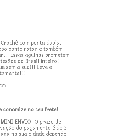
 Crochê com ponta dupla,
oso ponto ratan e também
ar... Essas agulhas prometem
esãos do Brasil inteiro!
ue sem a sua!!! Leve e
itamente!!!
 cm
e conomize no seu frete!
e
MINI ENVIO
! O
prazo de
vação do pagamento é de 3
egada na sua cidade depende