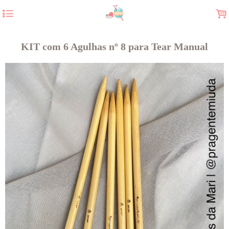
4
.
KIT com 6 Agulhas nº 8 para Tear Manual