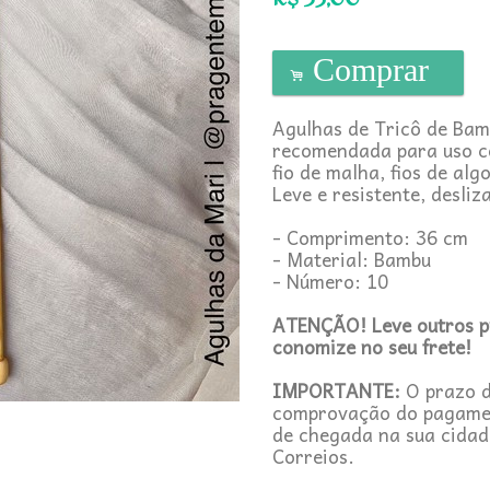
Comprar
.
Agulhas de Tricô de Bam
recomendada para uso co
fio de malha, fios de alg
Leve e resistente, desliz
- Comprimento: 36 cm
- Material: Bambu
- Número: 10
ATENÇÃO! Leve outros pr
conomize no seu frete!
IMPORTANTE:
O
prazo 
comprovação do pagament
de chegada na sua cidad
Correios.