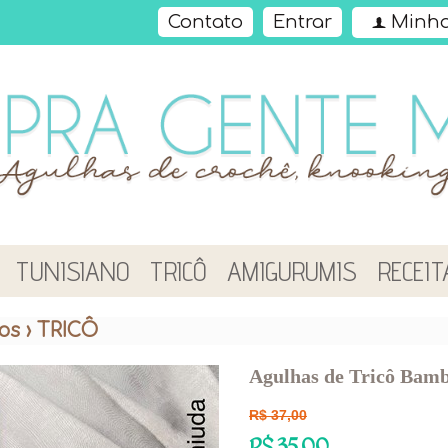
Contato
Entrar
Minha
f
TUNISIANO
TRICÔ
AMIGURUMIS
RECEIT
os
›
TRICÔ
Agulhas de Tricô Bamb
R$
37,00
R$
35,00