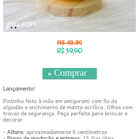
R$
49,90
R$
39,90
Comprar
.
Lançamento
!
Pintinho feito à mão em amigurumi com fio de
algodão e enchimento de manta acrílica. Olhos com
travas de segurança. Peça perfeita para brincar e
decorar.
-
Altura
: aproximadamente 6 centímetros
-
Prazo de produção e entrega
: 15 dias úteis