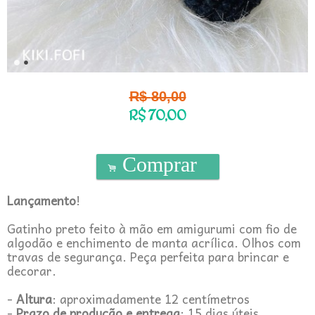
R$
80,00
R$
70,00
Comprar
.
Lançamento
!
Gatinho preto feito à mão em amigurumi com fio de
algodão e enchimento de manta acrílica. Olhos com
travas de segurança. Peça perfeita para brincar e
decorar.
-
Altura
: aproximadamente 12 centímetros
-
Prazo de produção e entrega
: 15 dias úteis