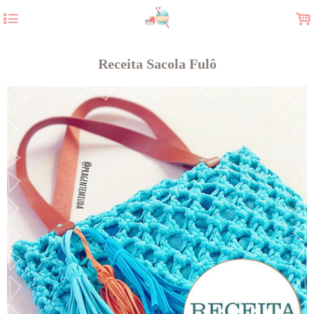
4
.
Receita Sacola Fulô